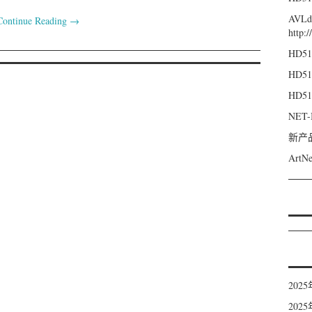
AVL
Continue Reading
→
http:
HD51
HD51
HD51
NET
新产品
ArtN
202
202