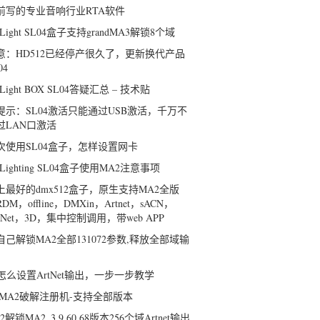
年前写的专业音响行业RTA软件
erLight SL04盒子支持grandMA3解锁8个域
意：HD512已经停产很久了，更新换代产品
04
rLight BOX SL04答疑汇总 – 技术贴
提示：SL04激活只能通过USB激活，千万不
过LAN口激活
次使用SL04盒子，怎样设置网卡
erLighting SL04盒子使用MA2注意事项
上最好的dmx512盒子，原生支持MA2全版
DM，offline，DMXin，Artnet，sACN，
-Net，3D，集中控制调用，带web APP
自己解锁MA2全部131072参数,释放全部域输
2怎么设置ArtNet输出，一步一步教学
ndMA2破解注册机-支持全部版本
12解锁MA2_3.9.60.68版本256个域Artnet输出